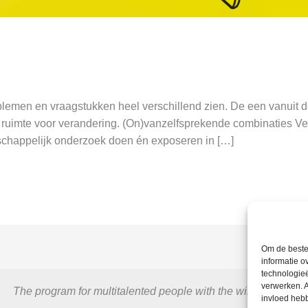
lemen en vraagstukken heel verschillend zien. De een vanuit de
 ruimte voor verandering. (On)vanzelfsprekende combinaties Ve
schappelijk onderzoek doen én exposeren in […]
Om de beste 
informatie o
technologieë
verwerken. A
The program for multitalented people with the will to excel.
invloed heb