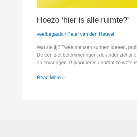
Hoezo ‘hier is alle ruimte?’
veelbegaafd
/
Peter van den Heuvel
Wat zie jij? Twee mensen kunnen ideeën, prob
De één ziet belemmeringen, de ander ziet alle
en ervaringen. Bijvoorbeeld doordat ze weten
Hoezo
Read More »
‘hier
is
alle
ruimte?’