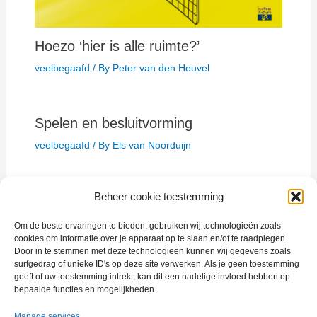
Hoezo ‘hier is alle ruimte?’
veelbegaafd
/ By
Peter van den Heuvel
Spelen en besluitvorming
veelbegaafd
/ By
Els van Noorduijn
Beheer cookie toestemming
Om de beste ervaringen te bieden, gebruiken wij technologieën zoals
cookies om informatie over je apparaat op te slaan en/of te raadplegen.
Door in te stemmen met deze technologieën kunnen wij gegevens zoals
The program for multitalented people with the will to excel.
surfgedrag of unieke ID's op deze site verwerken. Als je geen toestemming
geeft of uw toestemming intrekt, kan dit een nadelige invloed hebben op
bepaalde functies en mogelijkheden.
Manage services