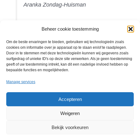
Aranka Zondag-Huisman
Beheer cookie toestemming
Om de beste ervaringen te bieden, gebruiken wij technologieën zoals
cookies om informatie over je apparaat op te slaan en/of te raadplegen.
Door in te stemmen met deze technologieën kunnen wij gegevens zoals
The program for multitalented people with the will to excel.
surfgedrag of unieke ID's op deze site verwerken. Als je geen toestemming
geeft of uw toestemming intrekt, kan dit een nadelige invloed hebben op
bepaalde functies en mogelijkheden.
Manage services
Impressum
Accepteren
Privacyverklaring
Weigeren
Gegevensverwerking
Bekijk voorkeuren
Cookiebeleid (EU)