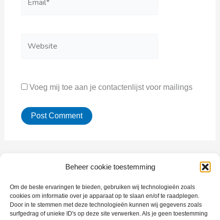
Website
Voeg mij toe aan je contactenlijst voor mailings
Beheer cookie toestemming
Om de beste ervaringen te bieden, gebruiken wij technologieën zoals
cookies om informatie over je apparaat op te slaan en/of te raadplegen.
Door in te stemmen met deze technologieën kunnen wij gegevens zoals
The program for multitalented people with the will to excel.
surfgedrag of unieke ID's op deze site verwerken. Als je geen toestemming