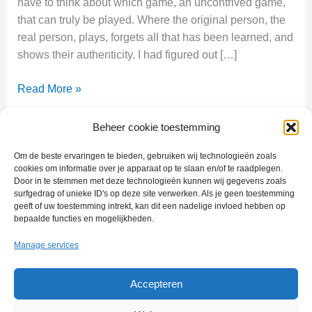
have to think about which game, an uncontrived game,
that can truly be played. Where the original person, the
real person, plays, forgets all that has been learned, and
shows their authenticity. I had figured out […]
Play
Read More »
and
decision-
Beheer cookie toestemming
making
Om de beste ervaringen te bieden, gebruiken wij technologieën zoals
cookies om informatie over je apparaat op te slaan en/of te raadplegen.
Door in te stemmen met deze technologieën kunnen wij gegevens zoals
The program for multitalented people with the will to excel.
surfgedrag of unieke ID's op deze site verwerken. Als je geen toestemming
geeft of uw toestemming intrekt, kan dit een nadelige invloed hebben op
bepaalde functies en mogelijkheden.
Manage services
Impressum
Accepteren
Privacyverklaring