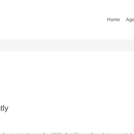
Home
Ag
tly