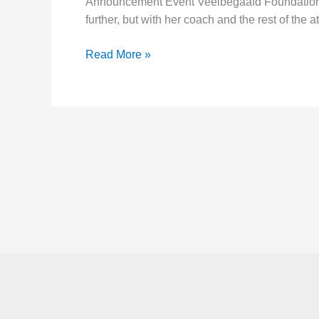
Announcement Event Veelbegaafd Foundation It
further, but with her coach and the rest of the a
Els
Read More »
always
did
things
differently