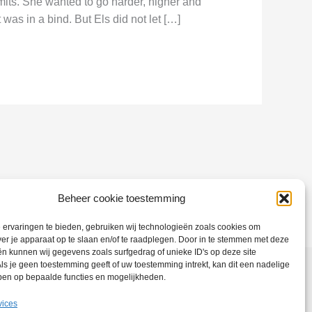
its. She wanted to go harder, higher and
t was in a bind. But Els did not let […]
Beheer cookie toestemming
ervaringen te bieden, gebruiken wij technologieën zoals cookies om
ver je apparaat op te slaan en/of te raadplegen. Door in te stemmen met deze
n kunnen wij gegevens zoals surfgedrag of unieke ID's op deze site
ls je geen toestemming geeft of uw toestemming intrekt, kan dit een nadelige
ben op bepaalde functies en mogelijkheden.
vices