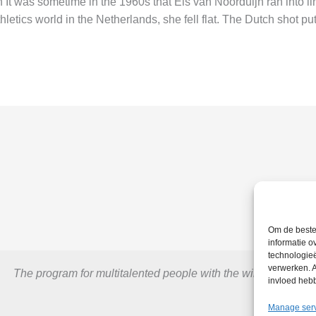
 was sometime in the 1960s that Els van Noorduijn ran into lim
thletics world in the Netherlands, she fell flat. The Dutch shot pu
Om de beste 
informatie o
technologieë
verwerken. A
The program for multitalented people with the will to excel.
invloed heb
Manage ser