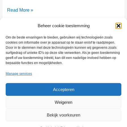
Crowdfunding
Read More »
Biografie
Els
Beheer cookie toestemming
van
Om de beste ervaringen te bieden, gebruiken wij technologieën zoals
Noorduijn
cookies om informatie over je apparaat op te slaan en/of te raadplegen.
Door in te stemmen met deze technologieën kunnen wij gegevens zoals
The program for multitalented people with the will to excel.
surfgedrag of unieke ID's op deze site verwerken. Als je geen toestemming
geeft of uw toestemming intrekt, kan dit een nadelige invloed hebben op
bepaalde functies en mogelijkheden.
Manage services
Impressum
Accepteren
Privacyverklaring
Weigeren
Gegevensverwerking
Bekijk voorkeuren
Cookiebeleid (EU)