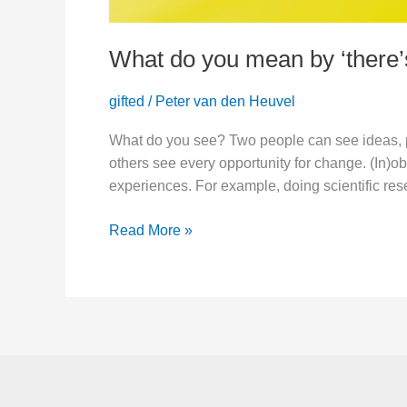
What do you mean by ‘there’s
gifted
/
Peter van den Heuvel
What do you see? Two people can see ideas, pr
others see every opportunity for change. (In)ob
experiences. For example, doing scientific res
What
Read More »
do
you
mean
by
‘there’s
plenty
of