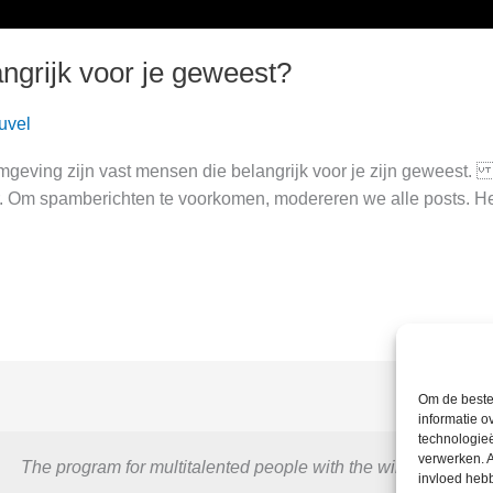
ngrijk voor je geweest?
uvel
omgeving zijn vast mensen die belangrijk voor je zijn geweest
r. Om spamberichten te voorkomen, modereren we alle posts. H
Om de beste 
informatie o
technologieë
verwerken. A
The program for multitalented people with the will to excel.
invloed heb