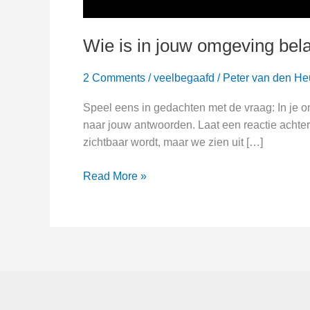
Wie is in jouw omgeving bela
2 Comments
/
veelbegaafd
/
Peter van den He
Speel eens in gedachten met de vraag: In je 
naar jouw antwoorden. Laat een reactie achte
zichtbaar wordt, maar we zien uit […]
Wie
Read More »
is
in
jouw
omgeving
belangrijk
voor
je