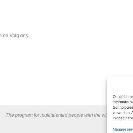
ke en Volg ons.
Om de beste 
informatie o
technologieë
verwerken. A
The program for multitalented people with the will to excel.
invloed heb
Manage ser