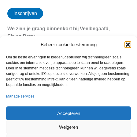
We zien je graag binnenkort bij Veelbegaafd
,
Els en Peter
Beheer cookie toestemming
Om de beste ervaringen te bieden, gebruiken wij technologieën zoals
cookies om informatie over je apparaat op te slaan en/of te raadplegen.
Door in te stemmen met deze technologieën kunnen wij gegevens zoals
The program for multitalented people with the will to excel.
surfgedrag of unieke ID's op deze site verwerken. Als je geen toestemming
geeft of uw toestemming intrekt, kan dit een nadelige invloed hebben op
bepaalde functies en mogelijkheden.
Manage services
Impressum
Accepteren
Privacyverklaring
Weigeren
Gegevensverwerking