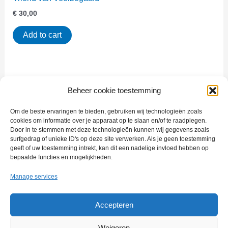
€
30,00
Add to cart
Beheer cookie toestemming
Om de beste ervaringen te bieden, gebruiken wij technologieën zoals
cookies om informatie over je apparaat op te slaan en/of te raadplegen.
Door in te stemmen met deze technologieën kunnen wij gegevens zoals
The program for multitalented people with the will to excel.
surfgedrag of unieke ID's op deze site verwerken. Als je geen toestemming
geeft of uw toestemming intrekt, kan dit een nadelige invloed hebben op
bepaalde functies en mogelijkheden.
Manage services
Impressum
Accepteren
Privacyverklaring
Weigeren