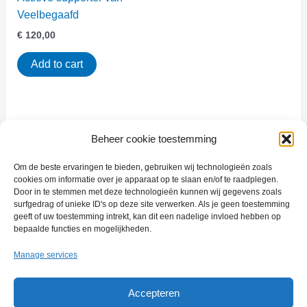
Veelbegaafd
€
120,00
Add to cart
Beheer cookie toestemming
Om de beste ervaringen te bieden, gebruiken wij technologieën zoals
cookies om informatie over je apparaat op te slaan en/of te raadplegen.
Door in te stemmen met deze technologieën kunnen wij gegevens zoals
The program for multitalented people with the will to excel.
surfgedrag of unieke ID's op deze site verwerken. Als je geen toestemming
geeft of uw toestemming intrekt, kan dit een nadelige invloed hebben op
bepaalde functies en mogelijkheden.
Manage services
Impressum
Accepteren
Privacyverklaring