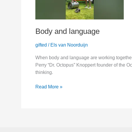
Body and language
gifted
/
Els van Noorduijn
When body and language are working together w
Perry “Dr. Octopus” Knoppert founder of the O
thinking.
Body
Read More »
and
language